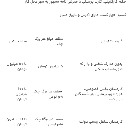
حکم کارگزینی، کارت پرسنلی با معرفی نامه ممهور به مهر محل کار
کسبه: جواز کسب دارای آدرس و تاریخ اعتبار
سقف مبلغ هر برگ
گروه مشتریان
سقف اعتبار
چک
بدون مدارک شغلی و با ارائه
تا 50 میلیون
5 میلیون تومان
صورتحساب بانکی
تومان
کارمندان بخش خصوصی،
تا 100
سقف هر برگه چک
قراردادی، پیمانی، بازنشستگان،
میلیون
8م تومن
جواز کسب
تومان
سقف هر برگه چک
تا 120 میلیون
کارمندان شاغل رسمی دولت
10م تومن
تومان