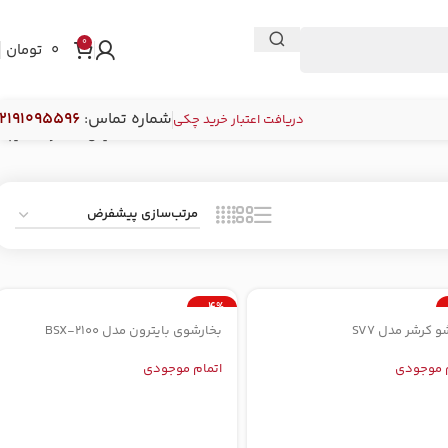
0
0
تومان
شماره تماس
:
2191095596
دریافت اعتبار خرید چکی
نمایش 1–12 از 13 نتیجه
-4%
و کرشر مدل SV7
بخارشوی بایترون مدل BSX-2100
وجودی
اتمام موجودی
م موجودی
اتمام موجودی