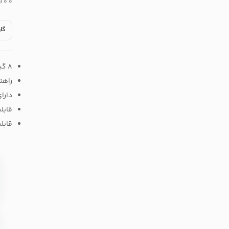
۰.۰ از ۵
گار
8 گیگابایت حافظه داخلی
راهن
دارای
قابل
قابلیت 