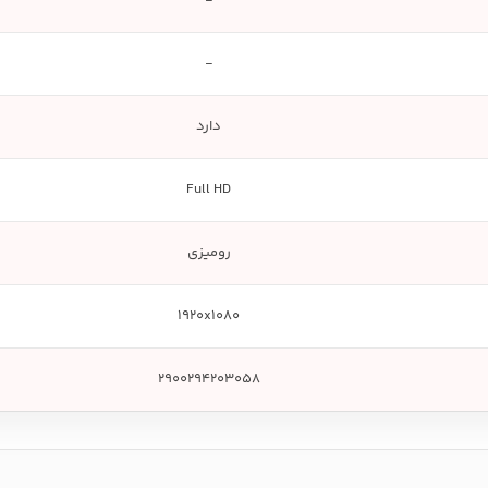
-
-
دارد
Full HD
رومیزی
1920x1080
2900294203058