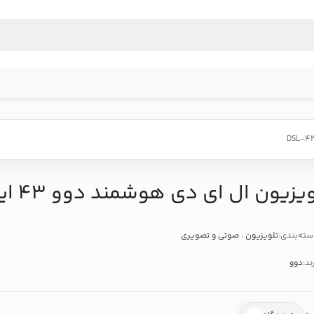
زیون ال ای دی هوشمند دوو 43 اینچ مدل DSL-43SF1720
ته‌بندی:
تلویزیون
،
صوتی و تصویری
ند:
دوو