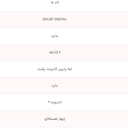
16:09
DOLBY DIGITAL
ندارد
2 کاناله
لبه پایین کابینت پشت
دارد
اندروید 9
چهار هسته‌ای