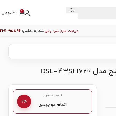
0
0
تومان
شماره تماس
:
2191095596
دریافت اعتبار خرید چکی
قیمت محصول
2٪
اتمام موجودی