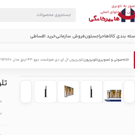
-10%
عبور به ناوبری
رفتن به محتوای اصلی
ته بندی کالاها
حراجستون
فروش سازمانی
خرید اقساطی
خانه
صوتی و تصویری
تلویزیون
تلویزیون ال ای دی هوشمند دوو 43 اینچ مدل DSL-43SF1720
تلوی
دس
بر